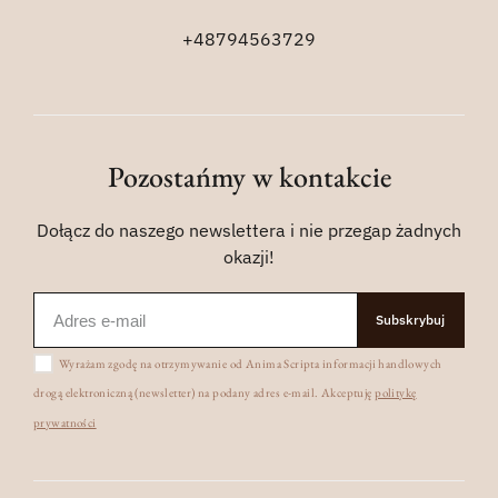
+48794563729
Pozostańmy w kontakcie
Dołącz do naszego newslettera i nie przegap żadnych
okazji!
Subskrybuj
Wyrażam zgodę na otrzymywanie od Anima Scripta informacji handlowych
drogą elektroniczną (newsletter) na podany adres e-mail. Akceptuję
politykę
prywatności