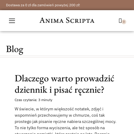
Dostawa za 0 zł dla zamówień powyżej 200 zł!
Sklep
Blog
Blog
O nas
Dlaczego warto prowadzić
Kontakt
dziennik i pisać ręcznie?
Zaloguj się
Czas czytania: 3 minuty
Zarejestruj się
W świecie, w którym większość notatek, zdjęć i
wspomnień przechowujemy w chmurze, coś tak
prostego jak pisanie ręczne nabiera szczególnej mocy.
To nie tylko forma wyciszenia, ale też sposób na