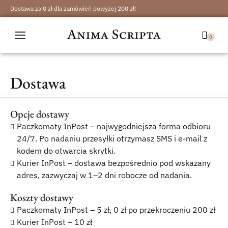
Dostawa za 0 zł dla zamówień powyżej 200 zł!
Sklep
Dostawa
Blog
O nas
Opcje dostawy
Paczkomaty InPost – najwygodniejsza forma odbioru
Kontakt
24/7. Po nadaniu przesyłki otrzymasz SMS i e-mail z
kodem do otwarcia skrytki.
Zaloguj się
Kurier InPost – dostawa bezpośrednio pod wskazany
adres, zazwyczaj w 1–2 dni robocze od nadania.
Zarejestruj się
Koszty dostawy
Paczkomaty InPost – 5 zł, 0 zł po przekroczeniu 200 zł
Kurier InPost – 10 zł